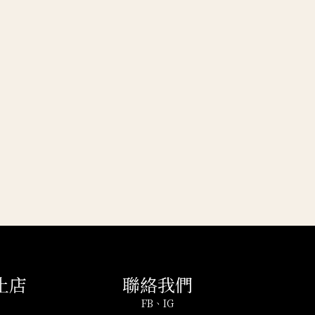
止店
聯絡我們
FB
、
IG