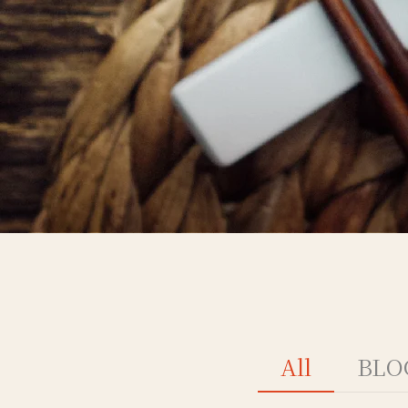
All
BL