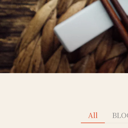
All
BL