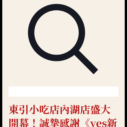
東引小吃店內湖店盛大
開幕！誠摯感謝《yes新