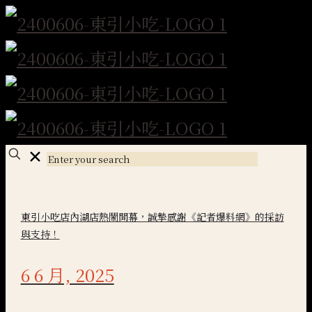
✕
東引小吃店內湖店熱鬧開幕，誠摯感謝《記者爆料網》的採訪
與支持！
6 6 月, 2025