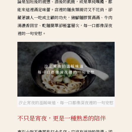
論是加班後的疲憊、酒後的飢餓，或是單純嘴饞，都
能來這裡滿足味蕾。店裡的麵食類親切又不花俏，卻
藏著讓人一吃成主顧的功夫，豬腳麵膠質滿滿、牛肉
湯濃香回甘、乾麵簡單卻極富層次，每一口都像深夜
裡的一句安慰。
汐止宵夜的溫暖味道，每一口都像深夜裡的一句安慰
不只是宵夜，更是一種熟悉的陪伴
東引小吃不像那些打卡名店，它沒有浮誇的裝潢，卻