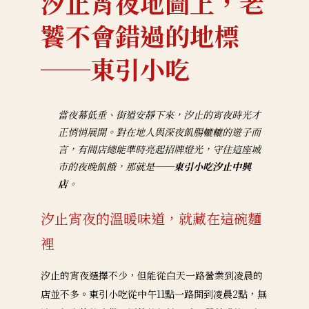
汐止宵夜地圖上，老
饕不會錯過的地標
──東引小吃
當夜幕低垂、街道安靜下來，汐止的宵夜時光才
正悄悄展開。對在地人與深夜飢腸轆轆的遊子而
言，有間店總能準時亮起招牌燈光，守住這座城
市的夜晚飢餓，那就是──
東引小吃汐止中興
店
。
汐止宵夜的溫暖味道，就藏在這碗麵
裡
汐止的宵夜選擇不少，但能從白天一路營業到凌晨的
店並不多。東引小吃從中午11點一路開到凌晨2點，無